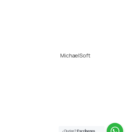
YoWork powered by
Alliance Abroad © 2023
Desarrollado por
MichaelSoft
Información
Aviso legal
Privacidad
Cookies
Contacto
¿Dudas?
Escríbenos