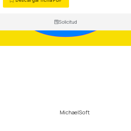
Descargar ficha PDF
Solicitud
YoWork powered by
Alliance Abroad © 2023
Desarrollado por
MichaelSoft