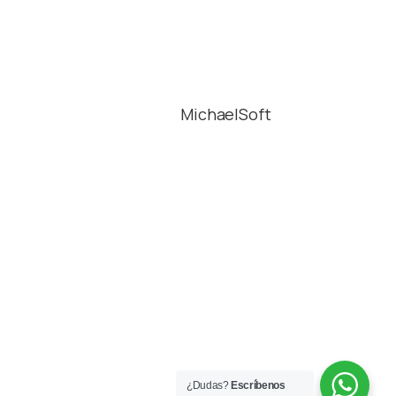
YoWork powered by
Alliance Abroad © 2023
Desarrollado por
MichaelSoft
Información
Aviso legal
Privacidad
Cookies
Contacto
Instagram
¿Dudas?
Escríbenos