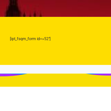
[ipt_fsqm_form id=»52″]