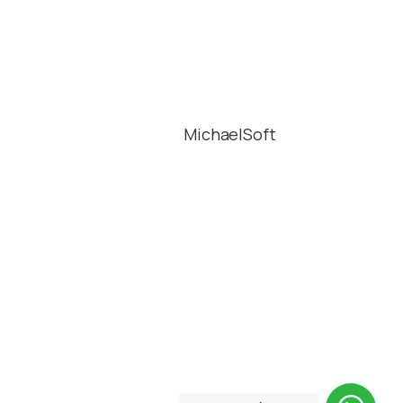
YoWork powered by
Alliance Abroad © 2023
Desarrollado por
MichaelSoft
Información
Aviso legal
Privacidad
Cookies
Contacto
Instagram